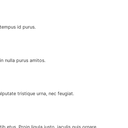
, tempus id purus.
 in nulla purus amitos.
utate tristique urna, nec feugiat.
tib etus. Proin ligula justo, iaculis quis ornare