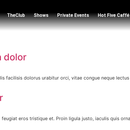
TheClub
Shows
Private Events
Hot Five Caffé
 dolor
ollis facilisis dolorus urabitur orci, vitae congue neque lec
r
 feugiat eros tristique et. Proin ligula justo, iaculis quis or